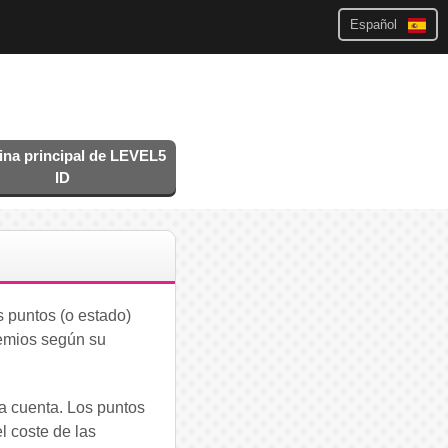
Español
ina principal de LEVEL5
ID
 puntos (o estado)
emios según su
a cuenta. Los puntos
l coste de las