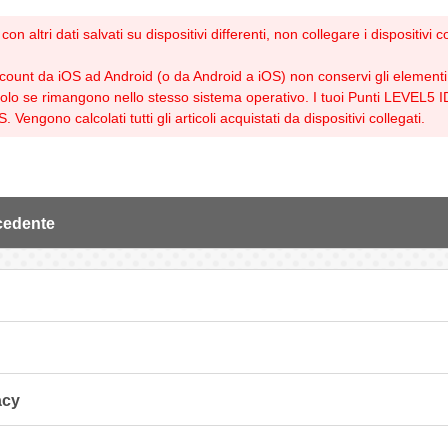
con altri dati salvati su dispositivi differenti, non collegare i dispositiv
ount da iOS ad Android (o da Android a iOS) non conservi gli elementi a
olo se rimangono nello stesso sistema operativo. I tuoi Punti LEVEL5 ID
Vengono calcolati tutti gli articoli acquistati da dispositivi collegati.
cedente
acy